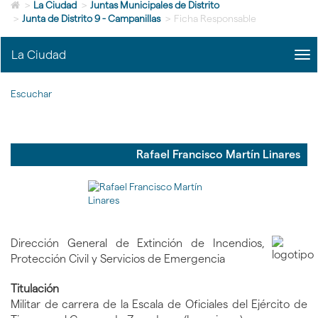
Icono
idioma
>
La Ciudad
>
Juntas Municipales de Distrito
de
>
Junta de Distrito 9 - Campanillas
>
Ficha Responsable
Home
para
La Ciudad
me
ir
title
a
Me
la
Escuchar
La
página
Ciu
de
|
inicio
nav
La
Rafael Francisco Martín Linares
Ciu
Dirección General de Extinción de Incendios,
Protección Civil y Servicios de Emergencia
Titulación
Militar de carrera de la Escala de Oficiales del Ejército de