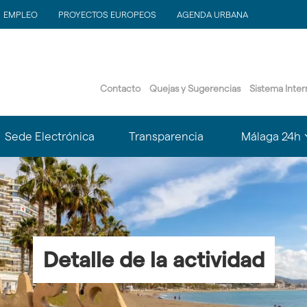
EMPLEO
PROYECTOS EUROPEOS
AGENDA URBANA
Contacto
Quejas y Sugerencias
Sistema Inte
?
Sede Electrónica
Transparencia
Málaga 24h
le.subsections???
matter.header.toggle.subsections???
k
Detalle de la actividad