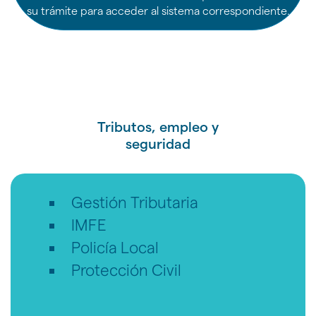
idioma
su trámite para acceder al sistema correspondiente.
Tributos, empleo y
seguridad
Gestión Tributaria
IMFE
Policía Local
Protección Civil