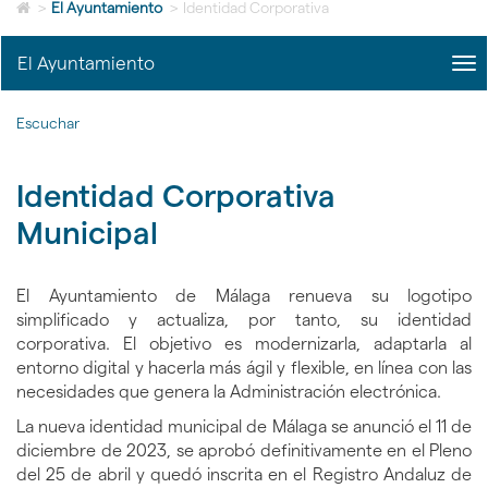
Icono
idioma
>
El Ayuntamiento
>
Identidad Corporativa
de
Home
El Ayuntamiento
me
para
title
ir
Me
a
Escuchar
del
la
Ayu
página
|
de
Identidad Corporativa
nav
inicio
El
Municipal
Ayu
El Ayuntamiento de Málaga renueva su logotipo
simplificado y actualiza, por tanto, su identidad
corporativa. El objetivo es modernizarla, adaptarla al
entorno digital y hacerla más ágil y flexible, en línea con las
necesidades que genera la Administración electrónica.
La nueva identidad municipal de Málaga se anunció el 11 de
diciembre de 2023, se aprobó definitivamente en el Pleno
del 25 de abril y quedó inscrita en el Registro Andaluz de