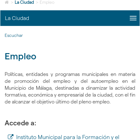
Icono
idioma
>
La Ciudad
>
Empleo
de
Home
La Ciudad
me
para
title
ir
Me
a
Escuchar
La
la
Ciu
página
|
de
Empleo
nav
inicio
La
Ciu
Políticas, entidades y programas municipales en materia
de promoción del empleo y del autoempleo en el
Municipio de Málaga, destinadas a dinamizar la actividad
formativa, económica y empresarial de la ciudad, con el fin
de alcanzar el objetivo último del pleno empleo.
Accede a:
Instituto Municipal para la Formación y el