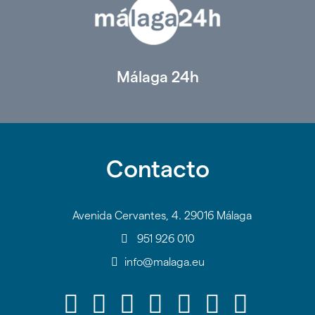
Málaga 24h
Contacto
Avenida Cervantes, 4. 29016 Málaga
951 926 010
info@malaga.eu
Icono
Icono
Icono
Icono
Icono
Icono
Icono
Icono
Icono
Icono
Icono
Icono
Icono
Icono