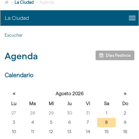
Icono
idioma
>
La Ciudad
>
Agenda
de
Home
La Ciudad
me
para
title
ir
Me
a
Escuchar
La
la
Ciu
página
|
de
Agenda
nav
inicio
Dias Festivos
La
Ciu
Calendario
Selecciona
«
Agosto 2026
»
un día para
Lu
Ma
Mi
Ju
Vi
Sa
Do
ver las
27
28
29
30
31
1
2
actividades
celebradas
3
4
5
6
7
8
9
10
11
12
13
14
15
16