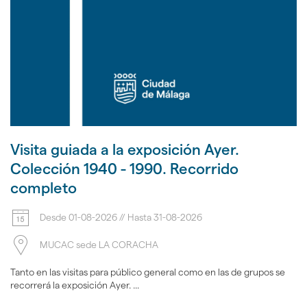
Visita guiada a la exposición Ayer.
Colección 1940 - 1990. Recorrido
completo
Desde
01-08-2026
//
Hasta
31-08-2026
MUCAC sede LA CORACHA
Tanto en las visitas para público general como en las de grupos se
recorrerá la exposición Ayer. ...