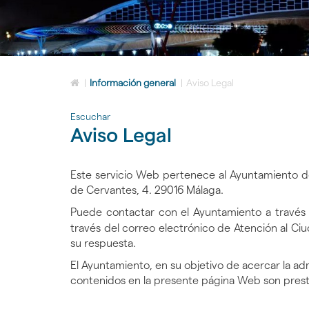
Icono
|
Información general
|
Aviso Legal
de
Home
Escuchar
para
Aviso Legal
ir
a
la
página
Este servicio Web pertenece al Ayuntamiento 
de
de Cervantes, 4. 29016 Málaga.
inicio
Puede contactar con el Ayuntamiento a través d
través del correo electrónico de Atención al C
su respuesta.
El Ayuntamiento, en su objetivo de acercar la admi
contenidos en la presente página Web son presta