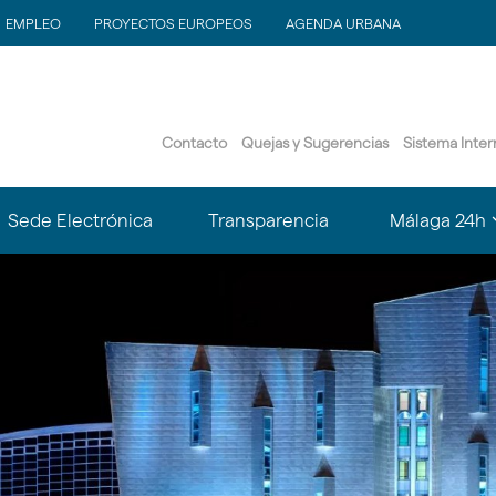
EMPLEO
PROYECTOS EUROPEOS
AGENDA URBANA
Contacto
Quejas y Sugerencias
Sistema Inte
?
Sede Electrónica
Transparencia
Málaga 24h
le.subsections???
matter.header.toggle.subsections???
k