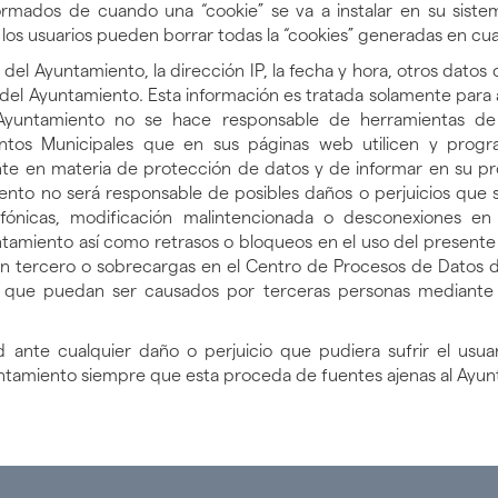
formados de cuando una “cookie” se va a instalar en su sis
 los usuarios pueden borrar todas la “cookies” generadas en c
t del Ayuntamiento, la dirección IP, la fecha y hora, otros dato
del Ayuntamiento. Esta información es tratada solamente para aná
Ayuntamiento no se hace responsable de herramientas de aná
s Municipales que en sus páginas web utilicen y program
ente en materia de protección de datos y de informar en su p
miento no será responsable de posibles daños o perjuicios que s
telefónicas, modificación malintencionada o desconexiones e
ntamiento así como retrasos o bloqueos en el uso del presente
n tercero o sobrecargas en el Centro de Procesos de Datos d
 que puedan ser causados por terceras personas mediante int
d ante cualquier daño o perjuicio que pudiera sufrir el usu
Ayuntamiento siempre que esta proceda de fuentes ajenas al Ayu