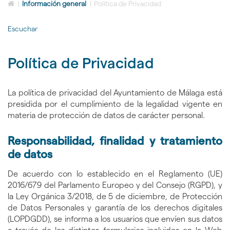
Icono
idioma
|
Información general
|
Política de Privacidad
de
Home
Escuchar
para
ir
a
Política de Privacidad
la
página
de
inicio
La política de privacidad del Ayuntamiento de Málaga está
presidida por el cumplimiento de la legalidad vigente en
materia de protección de datos de carácter personal.
Responsabilidad, finalidad y tratamiento
de datos
De acuerdo con lo establecido en el Reglamento (UE)
2016/679 del Parlamento Europeo y del Consejo (RGPD), y
la Ley Orgánica 3/2018, de 5 de diciembre, de Protección
de Datos Personales y garantía de los derechos digitales
(LOPDGDD), se informa a los usuarios que envíen sus datos