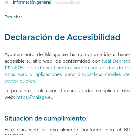
Icono
idioma
|
Información general
|
Accesibilidad
de
Home
Escuchar
para
ir
a
Declaración de Accesibilidad
la
página
de
inicio
Ayuntamiento de Málaga se ha comprometido a hacer
accesible su sitio web, de conformidad con
Real Decreto
1112/2018, de 7 de septiembre, sobre accesibilidad de los
sitios web y aplicaciones para dispositivos móviles del
sector público.
La presente declaración de accesibilidad se aplica al sitio
web:
https://malaga.eu
Situación de cumplimiento
Este sitio web es parcialmente conforme con el RD