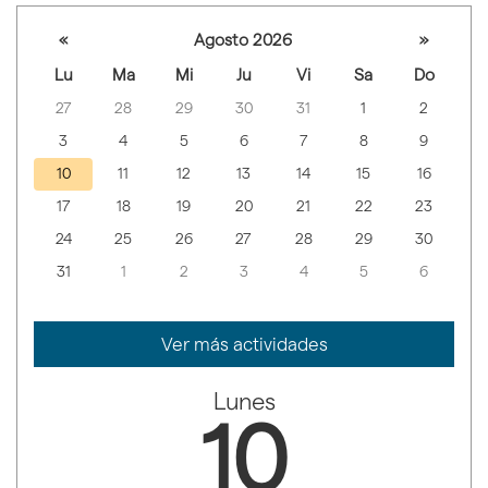
Selecciona
«
Agosto 2026
»
un día para
Lu
Ma
Mi
Ju
Vi
Sa
Do
ver las
27
28
29
30
31
1
2
actividades
celebradas
3
4
5
6
7
8
9
10
11
12
13
14
15
16
17
18
19
20
21
22
23
24
25
26
27
28
29
30
31
1
2
3
4
5
6
Ver más actividades
lunes
10