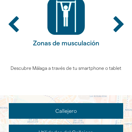
Retroceder
Av
slider
sl
Málaga
Zonas de musculación
Par
Descubre Málaga a través de tu smartphone o tablet
Callejero