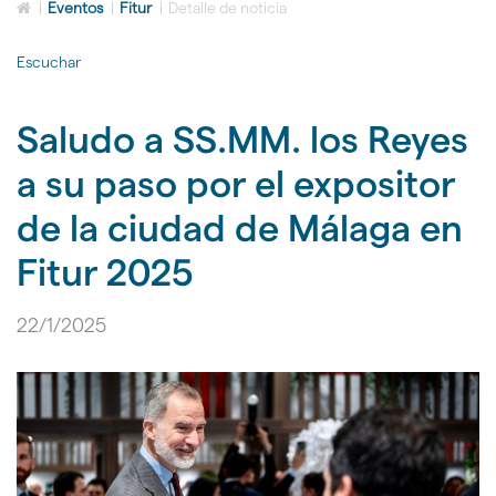
Icono
idioma
|
Eventos
|
Fitur
|
Detalle de noticia
de
Home
Escuchar
para
ir
a
Saludo a SS.MM. los Reyes
la
página
a su paso por el expositor
de
inicio
de la ciudad de Málaga en
Fitur 2025
22/1/2025