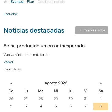
Icono
idioma
|
Eventos
|
Fitur
|
Detalle de noticia
de
Home
Escuchar
para
ir
a
Noticias destacadas
la
Comunicados
página
de
inicio
Se ha producido un error inesperado
Vuelva a intentarlo más tarde
Volver
Calendario
Seleccione
«
Agosto 2026
»
un día
Do
Lu
Ma
Mi
Ju
Vi
Sa
para
26
27
28
29
30
31
1
consultar
las noticias
2
3
4
5
6
7
8
de ese día