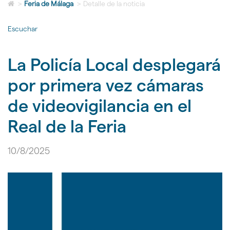
Icono
idioma
>
Feria de Málaga
>
Detalle de la noticia
de
Home
Escuchar
para
ir
a
La Policía Local desplegará
la
página
por primera vez cámaras
de
inicio
de videovigilancia en el
Real de la Feria
10/8/2025