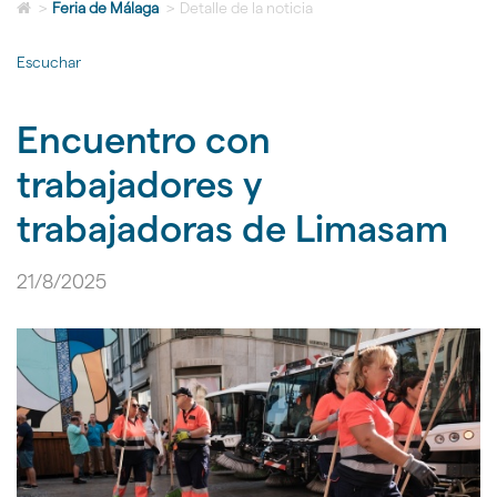
Icono
idioma
>
Feria de Málaga
>
Detalle de la noticia
de
Home
Escuchar
para
ir
a
Encuentro con
la
página
trabajadores y
de
inicio
trabajadoras de Limasam
21/8/2025