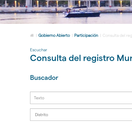
Icono
|
Gobierno Abierto
|
Participación
|
Consulta del re
de
Home
Escuchar
para
Consulta del registro Mu
ir
a
la
página
Buscador
de
inicio
Seleccione
su
distrito