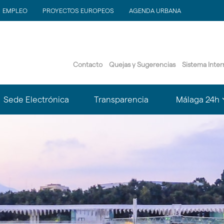
EMPLEO
PROYECTOS EUROPEOS
AGENDA URBANA
Contacto
Quejas y Sugerencias
Sistema Inte
?
Sede Electrónica
Transparencia
Málaga 24h
le.subsections???
matter.header.toggle.subsections???
k