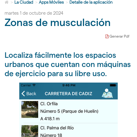
Icono
idioma
>
La Ciudad
>
Apps Móviles
>
Detalle de la aplicación
de
martes 1 de octubre de 2024
Home
Zonas de musculación
para
ir
a
la
Generar Pdf
página
de
Localiza fácilmente los espacios
inicio
urbanos que cuentan con máquinas
de ejercicio para su libre uso.