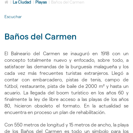
Icono
idioma
|
La Ciudad
|
Playas
|
Baños del Carmen
de
Home
Escuchar
para
ir
a
Baños del Carmen
la
página
de
inicio
El Balneario del Carmen se inauguró en 1918 con un
concepto totalmente nuevo y enfocado, sobre todo, a
satisfacer las demandas de la burguesía malagueña y los
cada vez más frecuentes turistas extranjeros. Llegó a
contar con embarcadero, pistas de tenis, campo de
fútbol, restaurante, pista de baile de 2000 m² y hasta un
acuario. La llegada del boom turístico en los años 60 y
finalmente la ley de libre acceso a las playas de los años
80, hicieron obsoleto el formato. En la actualidad se
encuentra en proceso un plan de rehabilitación.
Con 550 metros de longitud y 15 metros de ancho, la playa
de los Baños del Carmen es todo un símbolo para los