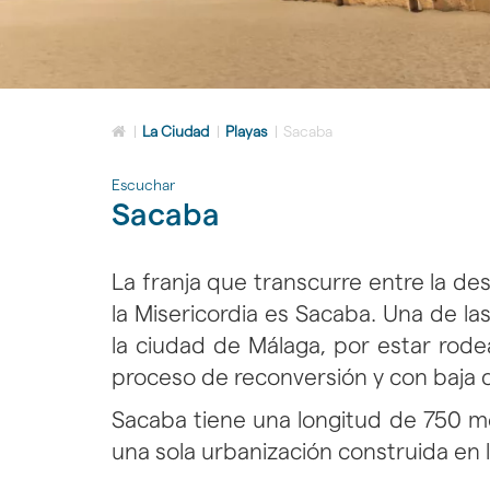
Icono
|
La Ciudad
|
Playas
|
Sacaba
de
Home
Escuchar
para
Sacaba
ir
a
la
página
La franja que transcurre entre la d
de
la Misericordia es Sacaba. Una de la
inicio
la ciudad de Málaga, por estar rode
proceso de reconversión y con baja 
Sacaba tiene una longitud de 750 me
una sola urbanización construida en