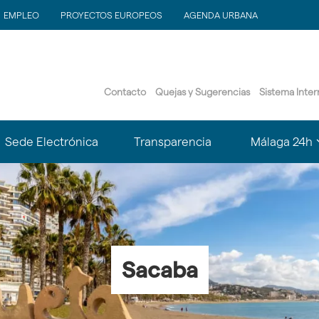
EMPLEO
PROYECTOS EUROPEOS
AGENDA URBANA
Contacto
Quejas y Sugerencias
Sistema Inte
?
Sede Electrónica
Transparencia
Málaga 24h
le.subsections???
matter.header.toggle.subsections???
k
Sacaba