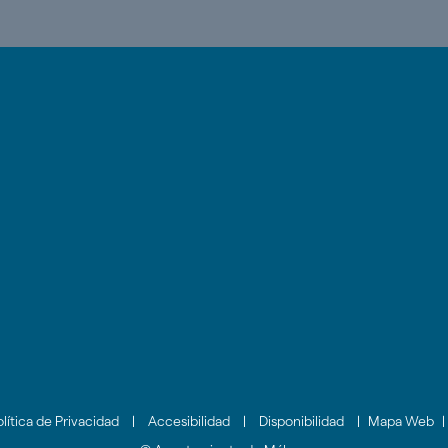
o
lar
lítica de Privacidad
|
Accesibilidad
|
Disponibilidad
|
Mapa Web
|
ento