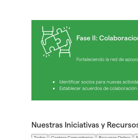
Fase II: Colaboraci
Fortaleciendo la red de apoy
Identificar socios para nuevas activid
Establecer acuerdos de colaboración 
Nuestras Iniciativas y Recurso
Todos
Centros Comunitarios
Recursos Online