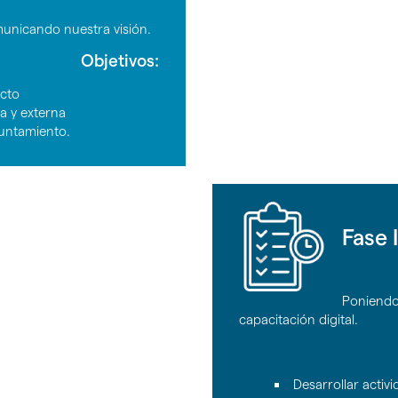
municando nuestra visión.
Objetivos:
ecto
a y externa
yuntamiento.
Fase I
Poniendo
capacitación digital.
Desarrollar activ