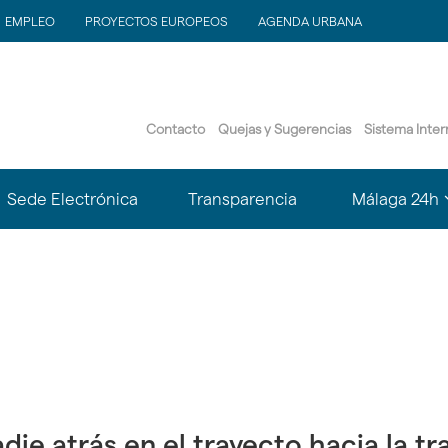
EMPLEO
PROYECTOS EUROPEOS
AGENDA URBANA
Contacto
Quejas y Sugerencias
Sistema Inte
?
Sede Electrónica
Transparencia
Málaga 24h
le.subsections???
matter.header.toggle.subsections???
k
die atrás en el trayecto hacia la t