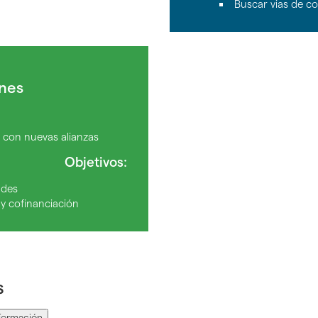
Buscar vias de co
ones
o con nuevas alianzas
Objetivos:
ades
y cofinanciación
s
Formación