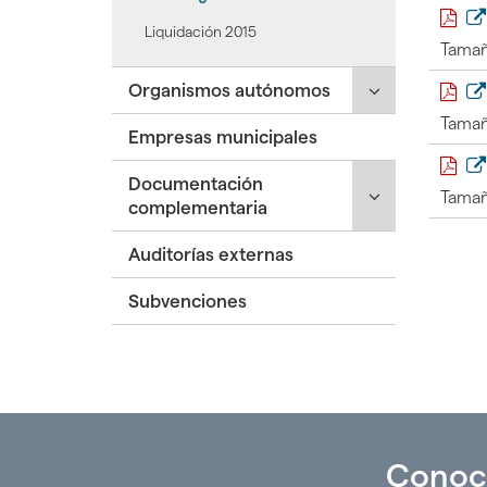
hijas:
'Excmo.
Liquidación 2015
Tamañ
Ayuntamiento
de
Click
Organismos autónomos
Málaga'
para
Tamañ
Empresas municipales
desplegar/ple
secciones
Click
Documentación
hijas:
Tamañ
para
complementaria
'Organismos
desplegar/ple
autónomos'
Auditorías externas
secciones
hijas:
Subvenciones
'Documentaci
complementar
Conoc