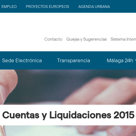
EMPLEO
PROYECTOS EUROPEOS
AGENDA URBANA
Contacto
Quejas y Sugerencias
Sistema Inte
?
Sede Electrónica
Transparencia
Málaga 24h
le.subsections???
matter.header.toggle.subsections???
k
Cuentas y Liquidaciones 2015