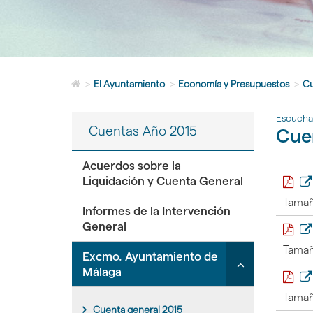
Icono
>
El Ayuntamiento
>
Economía y Presupuestos
>
Cu
de
Home
Escucha
para
Cuentas Año 2015
Cue
ir
a
la
Acuerdos sobre la
página
Liquidación y Cuenta General
de
Tamañ
inicio
Informes de la Intervención
General
Tamañ
Click
Excmo. Ayuntamiento de
para
Málaga
desplegar/ple
Tamañ
secciones
Cuenta general 2015