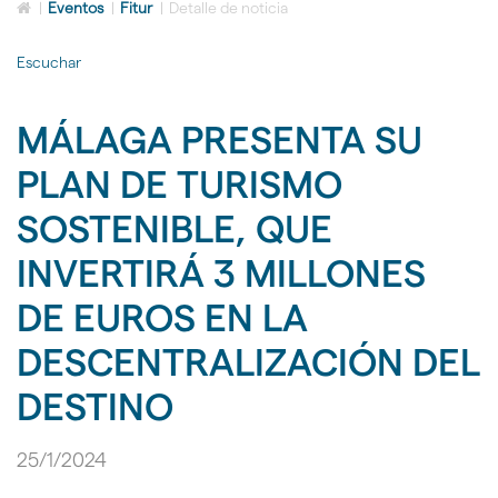
Icono
idioma
|
Eventos
|
Fitur
|
Detalle de noticia
de
Home
Escuchar
para
ir
a
MÁLAGA PRESENTA SU
la
página
PLAN DE TURISMO
de
inicio
SOSTENIBLE, QUE
INVERTIRÁ 3 MILLONES
DE EUROS EN LA
DESCENTRALIZACIÓN DEL
DESTINO
25/1/2024