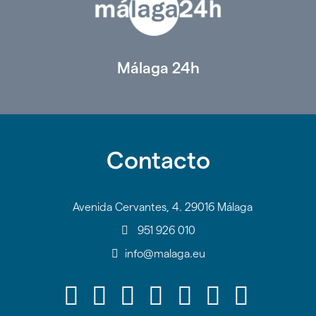
Málaga 24h
Contacto
Avenida Cervantes, 4. 29016 Málaga
951 926 010
info@malaga.eu
Icono
Icono
Icono
Icono
Icono
Icono
Icono
Icono
Icono
Icono
Icono
Icono
Icono
Icono