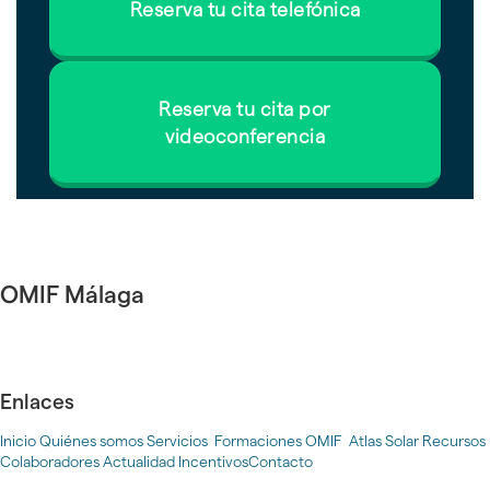
Reserva tu cita telefónica
Reserva tu cita por
videoconferencia
OMIF Málaga
Oficina Municipal de Información Fotovoltaica
Impulsando comunidades energéticas sostenibles
Enlaces
Inicio
Quiénes somos
Servicios
Formaciones OMIF
Atlas Solar
Recursos
Colaboradores
Actualidad
Incentivos
Contacto