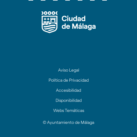
circular
circular
circular
circular
circular
circular
circul
de
de
de
de
de
de
de
facebook
twitter
youtube
Instagram
Linkedin
tiktok
Redes
Sociales
Ayuntamien
de
Málaga
Aviso Legal
Política de Privacidad
Accesibilidad
Disponibilidad
Webs Temáticas
© Ayuntamiento de Málaga