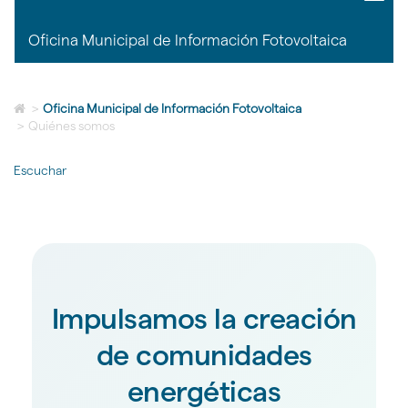
idioma
title:
OTC
Oficina Municipal de Información Fotovoltaica
Málag
|
naviga
Ofici
Icono
>
Oficina Municipal de Información Fotovoltaica
Munic
de
>
Quiénes somos
de
Home
Infor
para
Fotovo
Escuchar
ir
a
la
página
de
inicio
Impulsamos la creación
de comunidades
energéticas