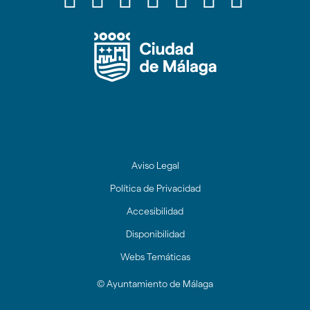
circular
circular
circular
circular
circular
circular
circul
de
de
de
de
de
de
de
facebook
twitter
youtube
Instagram
Linkedin
tiktok
Redes
Sociales
Ayuntamien
de
Málaga
Aviso Legal
Política de Privacidad
Accesibilidad
Disponibilidad
Webs Temáticas
© Ayuntamiento de Málaga