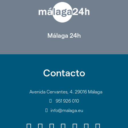
Málaga 24h
Contacto
Avenida Cervantes, 4. 29016 Málaga
951 926 010
info@malaga.eu
Icono
Icono
Icono
Icono
Icono
Icono
Icono
Icono
Icono
Icono
Icono
Icono
Icono
Icono