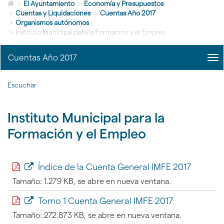
Icono
idioma
>
El Ayuntamiento
>
Economía y Presupuestos
de
>
Cuentas y Liquidaciones
>
Cuentas Año 2017
Home
>
Organismos autónomos
para
>
Instituto Municipal para la Formación y el Empleo
ir
a
Cuentas Año 2017
me
la
title
página
Me
de
Escuchar
de
inicio
cue
|
Instituto Municipal para la
nav
Cue
Formación y el Empleo
Añ
201
Índice de la Cuenta General IMFE 2017
Tamaño: 1.279 KB, se abre en nueva ventana.
Tomo 1 Cuenta General IMFE 2017
Tamaño: 272.873 KB, se abre en nueva ventana.