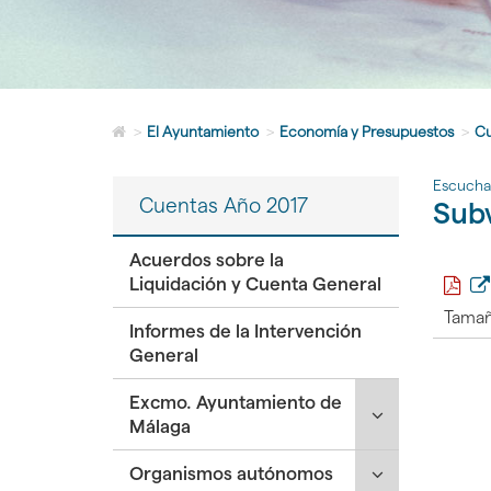
Icono
>
El Ayuntamiento
>
Economía y Presupuestos
>
Cu
de
Home
Escucha
para
Cuentas Año 2017
Sub
ir
a
la
Acuerdos sobre la
página
Liquidación y Cuenta General
de
Tamañ
inicio
Informes de la Intervención
General
Click
Excmo. Ayuntamiento de
para
Málaga
desplegar/ple
Click
Organismos autónomos
secciones