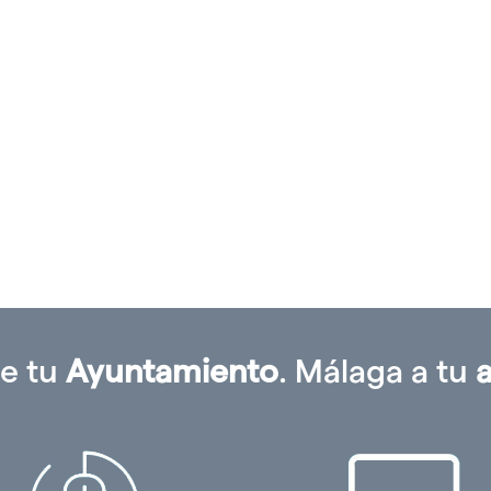
gar
gar
ón
ia'
e tu
Ayuntamiento
. Málaga a tu