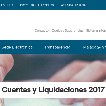
EMPLEO
PROYECTOS EUROPEOS
AGENDA URBANA
Contacto
Quejas y Sugerencias
Sistema Inte
?
Sede Electrónica
Transparencia
Málaga 24h
le.subsections???
matter.header.toggle.subsections???
k
Cuentas y Liquidaciones 2017