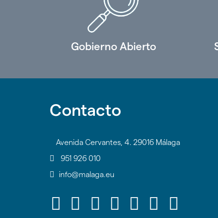
Gobierno Abierto
Contacto
Avenida Cervantes, 4. 29016 Málaga
951 926 010
info@malaga.eu
Icono
Icono
Icono
Icono
Icono
Icono
Icon
Icono
Icono
Icono
Icono
Icono
Icono
Icono