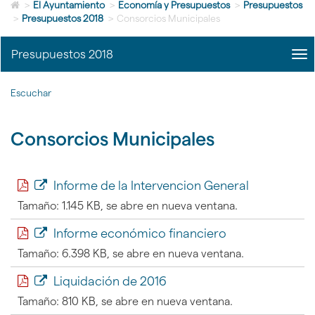
Icono
idioma
>
El Ayuntamiento
>
Economía y Presupuestos
>
Presupuestos
de
>
Presupuestos 2018
>
Consorcios Municipales
Home
para
Presupuestos 2018
me
ir
title
a
|
la
Escuchar
nav
página
Pre
de
201
inicio
Consorcios Municipales
Informe de la Intervencion General
Tamaño: 1.145 KB, se abre en nueva ventana.
Informe económico financiero
Tamaño: 6.398 KB, se abre en nueva ventana.
Liquidación de 2016
Tamaño: 810 KB, se abre en nueva ventana.