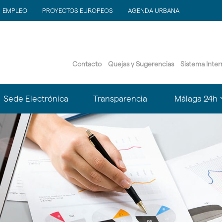
EMPLEO
PROYECTOS EUROPEOS
AGENDA URBANA
Contacto
Quejas y Sugerencias
Sistema Inte
?
Sede Electrónica
Transparencia
Málaga 24h
le.subsections???
matter.header.toggle.subsections???
k