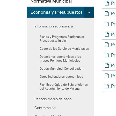
Normativa Municipal
desplegar/ple
hijas:
Pleno'
Pr
secciones
'Junta
Click
Economía y Presupuestos
hijas:
de
Pr
para
'Organización
Gobierno
desplegar/ple
Municipal'
Pr
Local'
Información económica
secciones
Pr
hijas:
Planes y Programas Plurianuales
'Economía
Presupuesto Inicial
Pr
y
Coste de los Servicios Municipales
Presupuestos'
Pr
Dotaciones económicas a los
grupos Políticos Municipales
Pr
Deuda Municipal Consolidada
Pr
Otros indicadores económicos
Plan Estratégico de Subvenciones
Pr
del Ayuntamiento de Málaga
Periodo medio de pago
Contratación