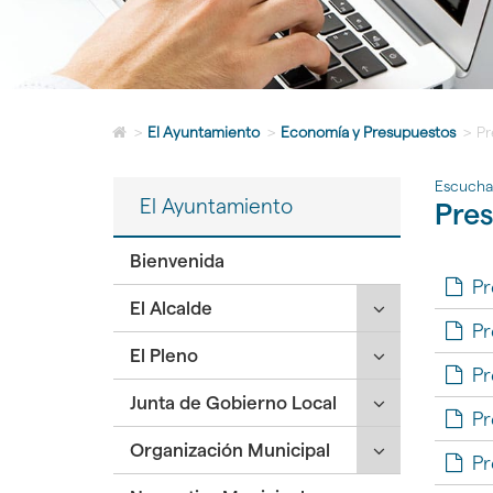
Icono
>
El Ayuntamiento
>
Economía y Presupuestos
>
Pr
de
Home
Escucha
para
El Ayuntamiento
Pre
ir
a
la
Bienvenida
página
Pr
de
Click
El Alcalde
inicio
Pr
para
Click
El Pleno
desplegar/ple
Pr
para
secciones
Click
Junta de Gobierno Local
desplegar/ple
hijas:
Pr
para
secciones
'El
Click
Organización Municipal
desplegar/ple
hijas:
Alcalde'
Pr
para
secciones
'El