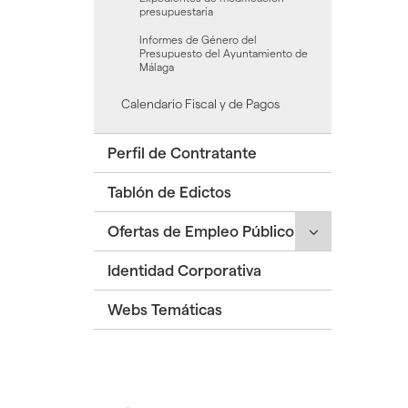
presupuestaria
Informes de Género del
Presupuesto del Ayuntamiento de
Málaga
Calendario Fiscal y de Pagos
Perfil de Contratante
Tablón de Edictos
Click
Ofertas de Empleo Público
para
Identidad Corporativa
desplegar/ple
secciones
Webs Temáticas
hijas:
'Ofertas
de
Empleo
Público'