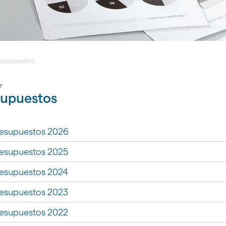
esupuestos
r
supuestos
esupuestos 2026
esupuestos 2025
gar
esupuestos 2024
gar
esupuestos 2023
gar
esupuestos 2022