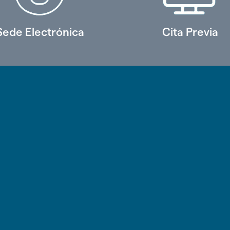
Sede Electrónica
Cita Previa
o
lar