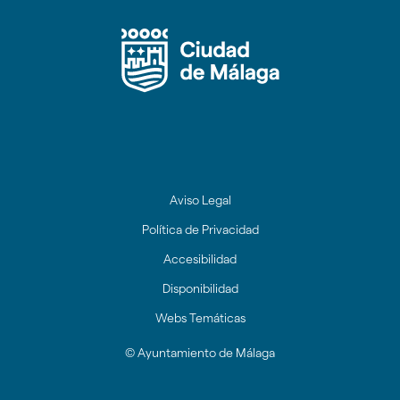
circular
circular
circular
circular
circular
circular
circul
de
de
de
de
de
de
de
facebook
twitter
youtube
Instagram
Linkedin
tiktok
Redes
Sociales
Ayuntamien
de
Málaga
Aviso Legal
Política de Privacidad
Accesibilidad
Disponibilidad
Webs Temáticas
© Ayuntamiento de Málaga