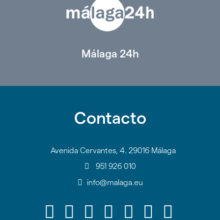
Málaga 24h
Contacto
Avenida Cervantes, 4. 29016 Málaga
951 926 010
info@malaga.eu
Icono
Icono
Icono
Icono
Icono
Icono
Icono
Icono
Icono
Icono
Icono
Icono
Icono
Icono