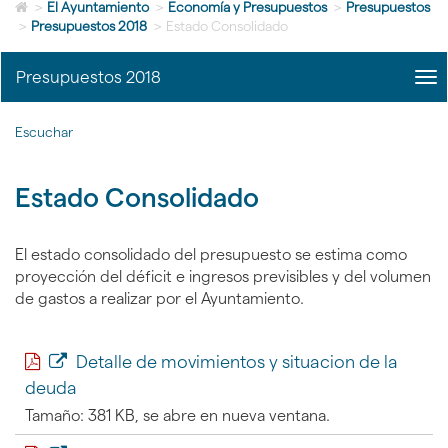
Icono
idioma
>
El Ayuntamiento
>
Economía y Presupuestos
>
Presupuestos
de
>
Presupuestos 2018
>
Estado Consolidado
Home
para
Presupuestos 2018
me
ir
title
a
|
la
Escuchar
nav
página
Pre
de
201
inicio
Estado Consolidado
El estado consolidado del presupuesto se estima como
proyección del déficit e ingresos previsibles y del volumen
de gastos a realizar por el Ayuntamiento.
Detalle de movimientos y situacion de la
deuda
Tamaño: 381 KB, se abre en nueva ventana.