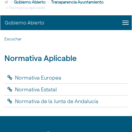
Icono
idioma
>
Gobierno Abierto
>
Transparencia Ayuntamiento
de
>
Normativa aplicable
Home
para
Gobierno Abierto
me
ir
title
a
Me
la
Escuchar
Gob
página
Abi
de
|
inicio
Normativa Aplicable
nav
Gob
Abi
Normativa Europea
Normativa Estatal
Normativa de la Junta de Andalucía