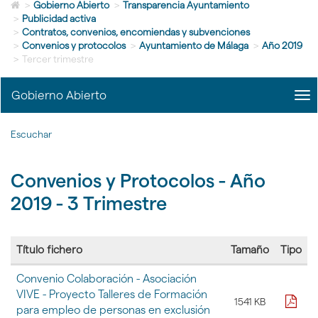
Icono
idioma
>
Gobierno Abierto
>
Transparencia Ayuntamiento
de
>
Publicidad activa
Home
>
Contratos, convenios, encomiendas y subvenciones
para
>
Convenios y protocolos
>
Ayuntamiento de Málaga
>
Año 2019
ir
>
Tercer trimestre
a
la
Gobierno Abierto
me
página
title
de
Me
inicio
Escuchar
Gob
Abi
|
Convenios y Protocolos - Año
nav
Gob
2019 - 3 Trimestre
Abi
Título fichero
Tamaño
Tipo
Tabla
Convenio Colaboración - Asociación
con
VIVE - Proyecto Talleres de Formación
la
pdf
1541 KB
para empleo de personas en exclusión
lista