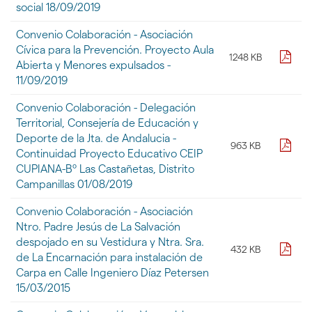
de
social 18/09/2019
ficheros
contenidos
Convenio Colaboración - Asociación
en
Cívica para la Prevención. Proyecto Aula
pdf
1248 KB
la
Abierta y Menores expulsados -
galería
11/09/2019
de
documentos
Convenio Colaboración - Delegación
"
Territorial, Consejería de Educación y
[DOCUMENTOS]
Deporte de la Jta. de Andalucia -
-
pdf
963 KB
Convenios
Continuidad Proyecto Educativo CEIP
y
CUPIANA-Bº Las Castañetas, Distrito
Protocolos
Campanillas 01/08/2019
-
Año
Convenio Colaboración - Asociación
2019
Ntro. Padre Jesús de La Salvación
-
despojado en su Vestidura y Ntra. Sra.
3
pdf
432 KB
de La Encarnación para instalación de
Trimestre"
Carpa en Calle Ingeniero Díaz Petersen
15/03/2015