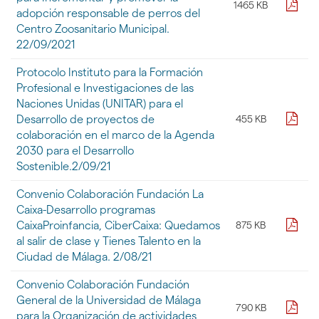
pdf
1465 KB
de
adopción responsable de perros del
ficheros
Centro Zoosanitario Municipal.
contenidos
22/09/2021
en
la
Protocolo Instituto para la Formación
galería
Profesional e Investigaciones de las
de
Naciones Unidas (UNITAR) para el
documentos
pdf
Desarrollo de proyectos de
455 KB
"
[DOCUMENTOS]
colaboración en el marco de la Agenda
-
2030 para el Desarrollo
Convenios
Sostenible.2/09/21
y
Protocolos
Convenio Colaboración Fundación La
-
Caixa-Desarrollo programas
Año
pdf
CaixaProinfancia, CiberCaixa: Quedamos
875 KB
2021
al salir de clase y Tienes Talento en la
-
Tercer
Ciudad de Málaga. 2/08/21
Trimestre"
Convenio Colaboración Fundación
General de la Universidad de Málaga
pdf
790 KB
para la Organización de actividades