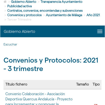
Icono
idioma
>
Gobierno Abierto
>
Transparencia Ayuntamiento
de
>
Publicidad activa
Home
>
Contratos, convenios, encomiendas y subvenciones
para
>
Convenios y protocolos
>
Ayuntamiento de Málaga
>
Año 2021
ir
>
Tercer Trimestre
a
la
Gobierno Abierto
me
página
title
de
Me
inicio
Escuchar
Gob
Abi
|
Convenios y Protocolos: 2021
nav
Gob
- 3 trimestre
Abi
Título fichero
Tamaño
Tipo
Tabla
Convenio Colaboración - Asociación
con
Deportiva Quercus Andalucía - Proyecto
la
para Incrementar y promover la
lista