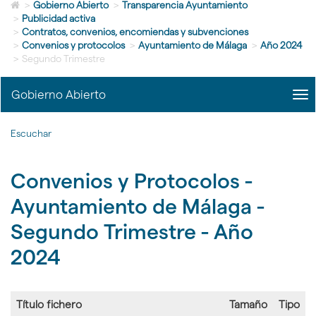
Icono
idioma
>
Gobierno Abierto
>
Transparencia Ayuntamiento
de
>
Publicidad activa
Home
>
Contratos, convenios, encomiendas y subvenciones
para
>
Convenios y protocolos
>
Ayuntamiento de Málaga
>
Año 2024
ir
>
Segundo Trimestre
a
la
Gobierno Abierto
me
página
title
de
Me
inicio
Escuchar
Gob
Abi
|
Convenios y Protocolos -
nav
Gob
Ayuntamiento de Málaga -
Abi
Segundo Trimestre - Año
2024
Título fichero
Tamaño
Tipo