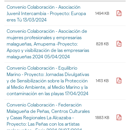
Tabla
Convenio Colaboración - Asociación
con
pdf
Juvenil Intercambia - Proyecto: Europa
1494 KB
la
eres Tú 13/03/2024
lista
de
Convenio Colaboración - Asociación de
ficheros
contenidos
mujeres profesionales y empresarias
en
pdf
malagueñas, Amupema -Proyecto:
828 KB
la
Apoyo y visibilización de las empresarias
galería
malagueñas 2024 05/04/2024
de
documentos
Convenio Colaboración - Equilibrio
"
Marino - Proyecto: Jornadas Divulgativas
[DOCUMENTOS]
pdf
y de Sensibilización sobre la Protección
1413 KB
-
Convenios
al Medio Ambiente, al Medio Marino y la
y
contaminación en las playas 17/04/2024
Protocolos
-
Convenio Colaboración - Federación
Segundo
Malagueña de Peñas, Centros Culturales
Trimestre"
pdf
y Casas Regionales La Alcazaba -
1883 KB
Proyecto: Las Peñas con los artistas