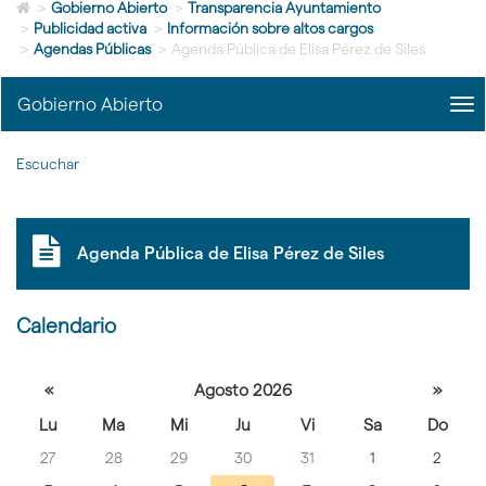
Icono
idioma
>
Gobierno Abierto
>
Transparencia Ayuntamiento
de
>
Publicidad activa
>
Información sobre altos cargos
Home
>
Agendas Públicas
>
Agenda Pública de Elisa Pérez de Siles
para
ir
Gobierno Abierto
me
a
title
la
Me
página
Escuchar
Gob
de
Abi
inicio
|
nav
Gob
Agenda Pública de Elisa Pérez de Siles
Abi
Calendario
Selecciona
«
Agosto 2026
»
un día para
Lu
Ma
Mi
Ju
Vi
Sa
Do
ver las
27
28
29
30
31
1
2
actividades
celebradas