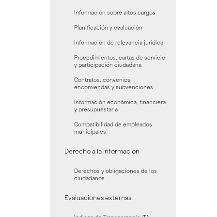
fiche
cont
Información sobre altos cargos
en
Planificación y evaluación
la
galer
Información de relevancia jurídica
de
Procedimientos, cartas de servicio
docu
y participación ciudadana
"
[DOC
Contratos, convenios,
-
encomiendas y subvenciones
Reso
Información económica, financiera
Judic
y presupuestaria
-
2018
Compatibilidad de empleados
-
municipales
Agos
-
Derecho a la información
Penal
Derechos y obligaciones de los
ciudadanos
Evaluaciones externas