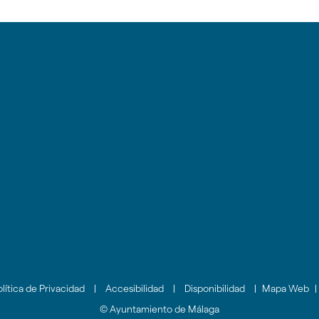
o
lar
lítica de Privacidad
|
Accesibilidad
|
Disponibilidad
|
Mapa Web
|
ento
© Ayuntamiento de Málaga