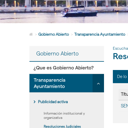
Icono
>
Gobierno Abierto
>
Transparencia Ayuntamiento
de
Home
Escucha
para
Gobierno Abierto
Res
ir
a
la
¿Que es Gobierno Abierto?
página
De lo
de
Click
Transparencia
inicio
para
Ayuntamiento
desplegar/ple
Tít
secciones
Publicidad activa
Tabla
hijas:
SEN
con
'Transparenci
la
Información institucional y
Ayuntamiento
organizativa
lista
de
Resoluciones Judiciales