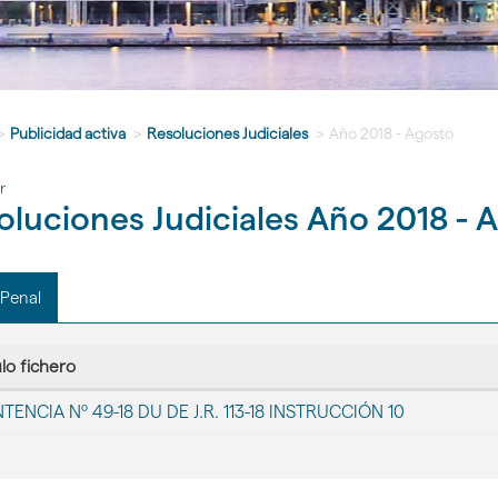
>
Publicidad activa
>
Resoluciones Judiciales
>
Año 2018 - Agosto
r
oluciones Judiciales Año 2018 - 
 Penal
gar
ulo fichero
TENCIA Nº 49-18 DU DE J.R. 113-18 INSTRUCCIÓN 10
a
'