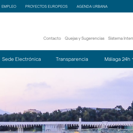
EMPLEO
PROYECTOS EUROPEOS
AGENDA URBANA
Contacto
Quejas y Sugerencias
Sistema Inte
?
Sede Electrónica
Transparencia
Málaga 24h
le.subsections???
matter.header.toggle.subsections???
k