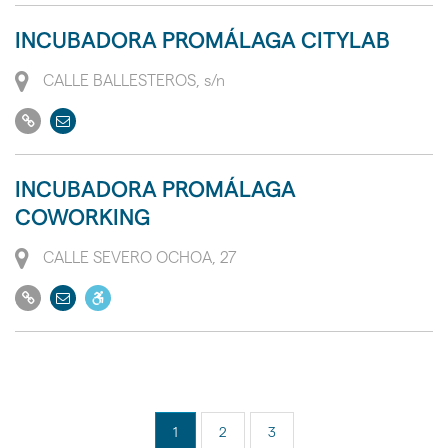
acceso
INCUBADORA PROMÁLAGA CITYLAB
a
personas
Dirección
CALLE BALLESTEROS, s/n
con
Ir
Enviar
movilidad
a
email
reducida
su
PMR
INCUBADORA PROMÁLAGA
web
COWORKING
Dirección
CALLE SEVERO OCHOA, 27
Ir
Enviar
Dispone
a
email
de
su
acceso
web
a
personas
con
1
2
3