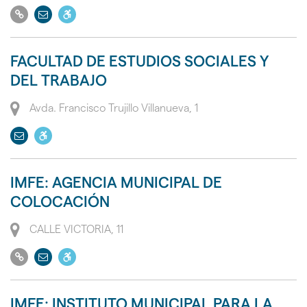
Ir
Enviar
Dispone
a
email
de
su
acceso
FACULTAD DE ESTUDIOS SOCIALES Y
web
a
DEL TRABAJO
personas
con
Dirección
Avda. Francisco Trujillo Villanueva, 1
movilidad
Enviar
Dispone
reducida
email
de
PMR
acceso
IMFE: AGENCIA MUNICIPAL DE
a
COLOCACIÓN
personas
con
Dirección
CALLE VICTORIA, 11
movilidad
Ir
Enviar
Dispone
reducida
a
email
de
PMR
su
acceso
IMFE: INSTITUTO MUNICIPAL PARA LA