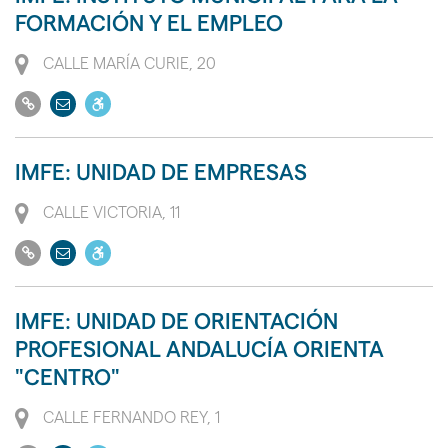
web
a
FORMACIÓN Y EL EMPLEO
personas
con
Dirección
CALLE MARÍA CURIE, 20
movilidad
Ir
Enviar
Dispone
reducida
a
email
de
PMR
su
acceso
IMFE: UNIDAD DE EMPRESAS
web
a
personas
Dirección
CALLE VICTORIA, 11
con
Ir
Enviar
Dispone
movilidad
a
email
de
reducida
su
acceso
PMR
IMFE: UNIDAD DE ORIENTACIÓN
web
a
PROFESIONAL ANDALUCÍA ORIENTA
personas
"CENTRO"
con
movilidad
Dirección
CALLE FERNANDO REY, 1
reducida