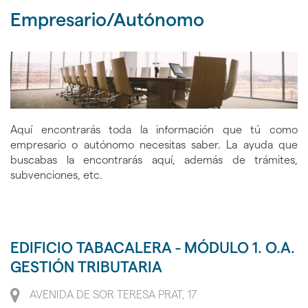
nav
idioma
de
Empresario/Autónomo
Mál
inicio
24h
Aquí encontrarás toda la información que tú como
empresario o autónomo necesitas saber. La ayuda que
buscabas la encontrarás aquí, además de trámites,
subvenciones, etc.
EDIFICIO TABACALERA - MÓDULO 1. O.A.
GESTIÓN TRIBUTARIA
Dirección
AVENIDA DE SOR TERESA PRAT, 17