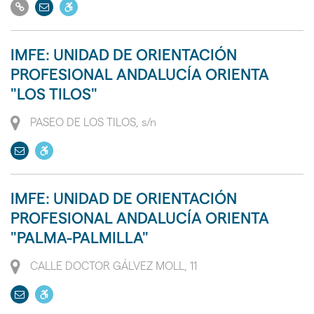
Ir
Enviar
Dispone
PMR
a
email
de
su
acceso
IMFE: UNIDAD DE ORIENTACIÓN
web
a
PROFESIONAL ANDALUCÍA ORIENTA
personas
"LOS TILOS"
con
movilidad
Dirección
PASEO DE LOS TILOS, s/n
reducida
Enviar
Dispone
PMR
email
de
acceso
IMFE: UNIDAD DE ORIENTACIÓN
a
PROFESIONAL ANDALUCÍA ORIENTA
personas
"PALMA-PALMILLA"
con
movilidad
Dirección
CALLE DOCTOR GÁLVEZ MOLL, 11
reducida
Enviar
Dispone
PMR
email
de