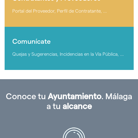
-
Enlace
Portal del Proveedor, Perfil de Contratante, ...
con
la
página
Comunícate
de
-
Contratantes
Comunícate
y
Proveedores
Quejas y Sugerencias, Incidencias en la Vía Pública, ...
Conoce tu
Ayuntamiento
. Málaga
a tu
alcance