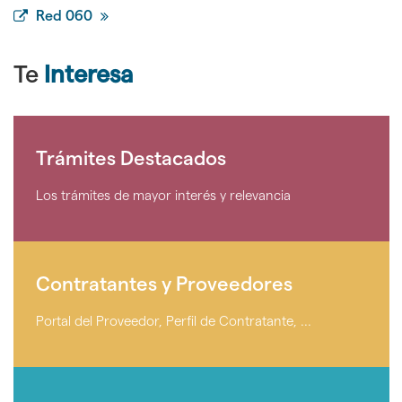
Red 060
Te
Interesa
Trámites
Destacados
Trámites Destacados
-
Ir
a
Los trámites de mayor interés y relevancia
Trámites
Destacados
Contratantes
y
Contratantes y Proveedores
Proveedores
-
Enlace
Portal del Proveedor, Perfil de Contratante, ...
con
la
página
Comunícate
de
-