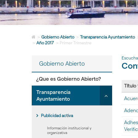
Icono
>
Gobierno Abierto
>
Transparencia Ayuntamiento
de
>
Año 2017
>
Primer Trimestre
Home
para
Escucha
ir
Gobierno Abierto
Conv
a
la
página
¿Que es Gobierno Abierto?
de
Título
inicio
Click
Transparencia
Tabla
para
Acuerd
Ayuntamiento
con
desplegar/ple
la
Adenda
secciones
lista
Publicidad activa
de
hijas:
Adhes
ficheros
'Transparenci
Información institucional y
Verifi
conteni
Ayuntamiento
organizativa
en