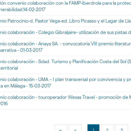
ón convenio colaboración con la FAMP-Iberdrola para la protecc
nerabilidad.14-02-2017
ntos
io Patrocinio-d. Pastor Vega-ed. Libro Picasso y el Lagar de Lla
ENTOS]
io colaboración - Colegio Gibraljaire- utilización de sus pistas 
os
io colaboración - Anaya SA. - convocatoria VIII premio literatur
narrativa - 01-03-2017
os
io colaboración - Sdad. Turismo y Planificación Costa del Sol 
erritorial
io colaboración - UMA – I plan transversal por convivencia y pr
e"
ta en Málaga - 15-03-2017
io colaboración - touroperador Wexas Travel - promoción de M
2016
<<
<
1
2
3