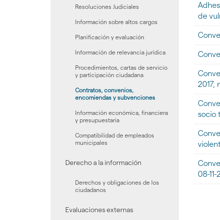
Adhesi
la
Resoluciones Judiciales
galería
de vul
Información sobre altos cargos
de
docume
Conven
Planificación y evaluación
"
[DOCUM
Información de relevancia jurídica
Conven
-
Procedimientos, cartas de servicio
Conveni
Conven
y participación ciudadana
y
2017, 
Protocol
Contratos, convenios,
encomiendas y subvenciones
-
Conven
Año
Información económica, financiera
socio t
2017
y presupuestaria
-1
Conven
Compatibilidad de empleados
Trimestr
municipales
violen
Derecho a la información
Conven
08-11-
Derechos y obligaciones de los
ciudadanos
Evaluaciones externas