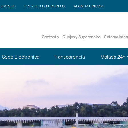
EMPLEO
PROYECTOS EUROPEOS
AGENDA URBANA
Contacto
Quejas y Sugerencias
Sistema Inte
?
Sede Electrónica
Transparencia
Málaga 24h
le.subsections???
matter.header.toggle.subsections???
k