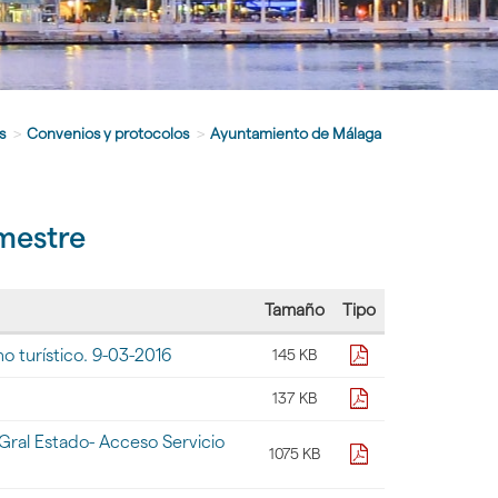
s
>
Convenios y protocolos
>
Ayuntamiento de Málaga
imestre
Tamaño
Tipo
pdf
 turístico. 9-03-2016
145 KB
pdf
137 KB
ral Estado- Acceso Servicio
pdf
1075 KB