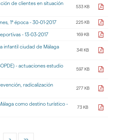
ión de clientes en situación
pdf
533 KB
pdf
nes, 1ª época - 30-01-2017
225 KB
pdf
deportivas - 13-03-2017
169 KB
a infantil ciudad de Málaga
pdf
341 KB
(SOPDE) - actuaciones estudio
pdf
597 KB
evención, radicalización
pdf
277 KB
álaga como destino turístico -
pdf
73 KB
>
>>