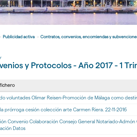
>
Publicidad activa
>
Contratos, convenios, encomiendas y subvencione
r
enios y Protocolos - Año 2017 - 1 Tr
 fichero
o voluntades Olimar Reisen-Promoción de Málaga como destino
gar
 prórroga cesión colección arte Carmen Riera. 22-11-2016
ión Convenio Colaboración Consejo General Notariado-Admón G
a
cación Datos
dos
'