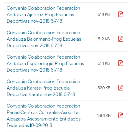
de
Convenio Colaboracion Federacion
ficheros
contenidos
pdf
Andaluza Ajedrez-Prog Escuelas
519 KB
en
Deportivas nov-2018 6-7-18
la
galería
Convenio Colaboracion Federacion
de
pdf
Andaluza Balonmano-Prog Escuelas
512 KB
documentos
Deportivas nov-2018 6-7-18
"
[DOCUMENTOS]
Convenio Colaboracion Federacion
-
pdf
Andaluza Espeleología-Prog Escuelas
514 KB
Convenios
y
Deportivas nov-2018 6-7-18
Protocolos
-
Convenio Colaboracion Federacion
Año
pdf
Andaluza Karate-Prog Escuela
520 KB
2018
Deportiva Karate nov-2018 6-7-18
-
3
Convenio Colaboracion Federacion
Trimestre"
Peñas-Centros Culturales-Asoc. La
pdf
1301 KB
Alcazaba-Asesoramiento Entidades
Federadas.10-09-2018