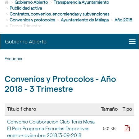
Icono
idioma
>
Gobierno Abierto
>
Transparencia Ayuntamiento
de
>
Publicidad activa
Home
>
Contratos, convenios, encomiendas y subvenciones
para
>
Convenios y protocolos
>
Ayuntamiento de Málaga
>
Año 2018
ir
>
Tercer Trimestre
a
la
Gobierno Abierto
me
página
title
de
Me
inicio
Escuchar
Gob
Abi
|
Convenios y Protocolos - Año
nav
Gob
2018 - 3 Trimestre
Abi
Título fichero
Tamaño
Tipo
Tabla
Convenio Colaboracion Club Tenis Mesa
con
pdf
El Palo Programa Escuelas Deportivas
501 KB
la
enero-noviembre 2018.13-09-2018
lista