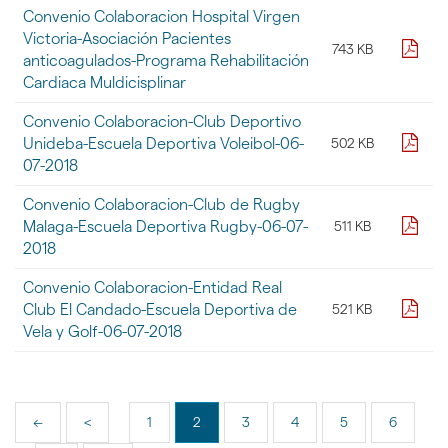
Convenio Colaboracion Hospital Virgen
Victoria-Asociación Pacientes
pdf
743 KB
anticoagulados-Programa Rehabilitación
Cardiaca Muldicisplinar
Convenio Colaboracion-Club Deportivo
pdf
Unideba-Escuela Deportiva Voleibol-06-
502 KB
07-2018
Convenio Colaboracion-Club de Rugby
pdf
Malaga-Escuela Deportiva Rugby-06-07-
511 KB
2018
Convenio Colaboracion-Entidad Real
pdf
Club El Candado-Escuela Deportiva de
521 KB
Vela y Golf-06-07-2018
<<
<
1
2
3
4
5
6