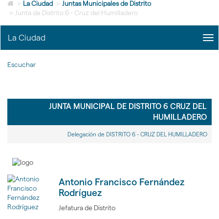
Icono
idioma
>
La Ciudad
>
Juntas Municipales de Distrito
de
>
Junta de Distrito 6 - Cruz del Humilladero
Home
para
La Ciudad
me
ir
title
a
Me
la
Escuchar
La
página
Ciu
de
|
inicio
nav
La
JUNTA MUNICIPAL DE DISTRITO 6 CRUZ DEL
Ciu
HUMILLADERO
Delegación de DISTRITO 6 - CRUZ DEL HUMILLADERO
Antonio Francisco Fernández
Rodríguez
Jefatura de Distrito