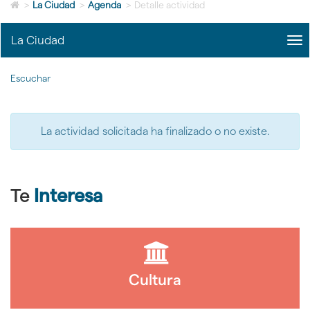
Icono
idioma
>
La Ciudad
>
Agenda
>
Detalle actividad
de
Home
La Ciudad
me
para
title
ir
Me
a
Escuchar
La
la
Ciu
página
|
de
nav
inicio
La actividad solicitada ha finalizado o no existe.
La
Ciu
Te
Interesa
Cultura