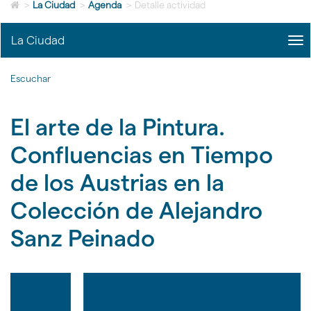
Icono
idioma
>
La Ciudad
>
Agenda
>
Detalle actividad
de
Home
La Ciudad
me
para
title
ir
Me
a
Escuchar
La
la
Ciu
página
|
de
El arte de la Pintura.
nav
inicio
La
Ciu
Confluencias en Tiempo
de los Austrias en la
Colección de Alejandro
Sanz Peinado