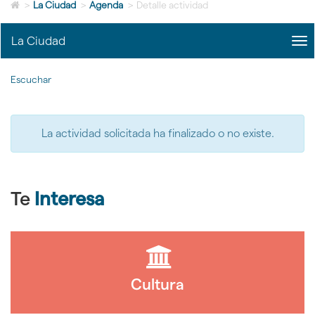
Icono
idioma
>
La Ciudad
>
Agenda
>
Detalle actividad
de
Home
La Ciudad
me
para
title
ir
Me
a
Escuchar
La
la
Ciu
página
|
de
nav
inicio
La actividad solicitada ha finalizado o no existe.
La
Ciu
Te
Interesa
Cultura