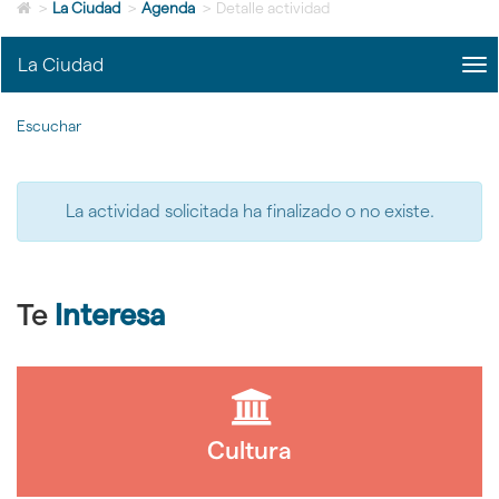
Icono
idioma
>
La Ciudad
>
Agenda
>
Detalle actividad
de
Home
La Ciudad
me
para
title
ir
Me
a
Escuchar
La
la
Ciu
página
|
de
nav
inicio
La actividad solicitada ha finalizado o no existe.
La
Ciu
Te
Interesa
Cultura