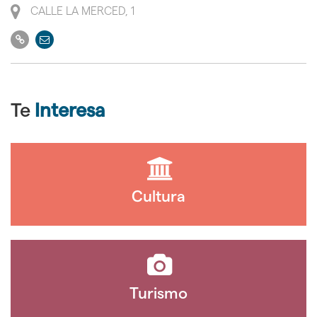
Dirección
CALLE LA MERCED, 1
Ir
Enviar
a
email
su
web
Te
Interesa
Cultura
Turismo