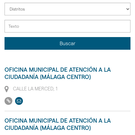
la
Seleccione
instalación
distrito
de
la
instalación
Buscar
OFICINA MUNICIPAL DE ATENCIÓN A LA
CIUDADANÍA (MÁLAGA CENTRO)
Dirección
CALLE LA MERCED, 1
Ir
Enviar
a
email
su
OFICINA MUNICIPAL DE ATENCIÓN A LA
web
CIUDADANÍA (MÁLAGA CENTRO)