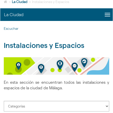
Icono
idioma
>
La Ciudad
>
Instalaciones y Espacios
de
Home
La Ciudad
me
para
title
ir
Me
a
Escuchar
La
la
Ciu
página
|
de
Instalaciones y Espacios
nav
inicio
La
Ciu
En esta sección se encuentran todos las instalaciones y
espacios de la ciudad de Málaga.
Seleccione
categoría
de