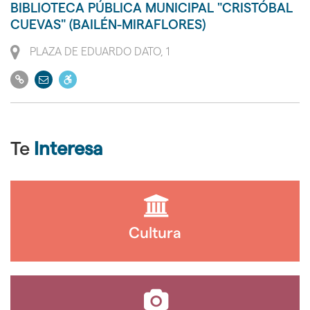
BIBLIOTECA PÚBLICA MUNICIPAL "CRISTÓBAL
web
a
CUEVAS" (BAILÉN-MIRAFLORES)
personas
Dirección
PLAZA DE EDUARDO DATO, 1
con
movilidad
Ir
Enviar
Dispone
reducida
a
email
de
PMR
su
acceso
web
a
Te
Interesa
personas
con
movilidad
reducida
PMR
Cultura