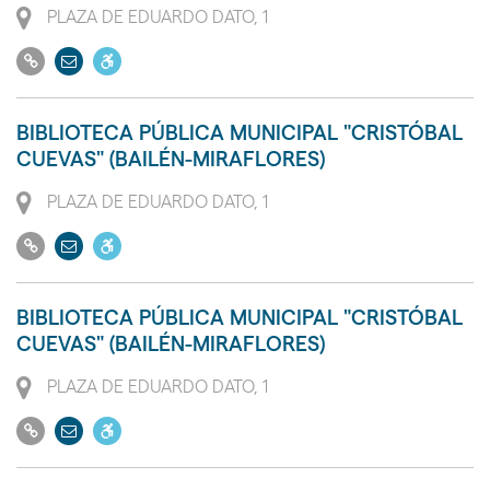
Dirección
PLAZA DE EDUARDO DATO, 1
con
movilidad
Ir
Enviar
Dispone
reducida
a
email
de
PMR
su
acceso
BIBLIOTECA PÚBLICA MUNICIPAL "CRISTÓBAL
web
a
CUEVAS" (BAILÉN-MIRAFLORES)
personas
Dirección
PLAZA DE EDUARDO DATO, 1
con
movilidad
Ir
Enviar
Dispone
reducida
a
email
de
PMR
su
acceso
BIBLIOTECA PÚBLICA MUNICIPAL "CRISTÓBAL
web
a
CUEVAS" (BAILÉN-MIRAFLORES)
personas
Dirección
PLAZA DE EDUARDO DATO, 1
con
movilidad
Ir
Enviar
Dispone
reducida
a
email
de
PMR
su
acceso