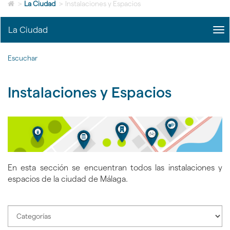
Icono
idioma
>
La Ciudad
>
Instalaciones y Espacios
de
Home
La Ciudad
me
para
title
ir
Me
a
Escuchar
La
la
Ciu
página
|
de
Instalaciones y Espacios
nav
inicio
La
Ciu
En esta sección se encuentran todos las instalaciones y
espacios de la ciudad de Málaga.
Seleccione
categoría
de