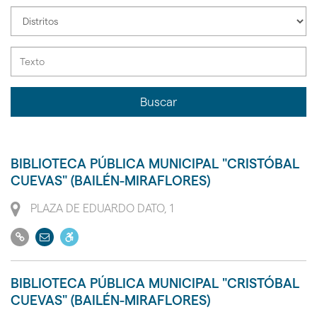
la
Seleccione
instalación
distrito
de
la
instalación
Buscar
BIBLIOTECA PÚBLICA MUNICIPAL "CRISTÓBAL
CUEVAS" (BAILÉN-MIRAFLORES)
Dirección
PLAZA DE EDUARDO DATO, 1
Ir
Enviar
Dispone
a
email
de
su
acceso
BIBLIOTECA PÚBLICA MUNICIPAL "CRISTÓBAL
web
a
CUEVAS" (BAILÉN-MIRAFLORES)
personas