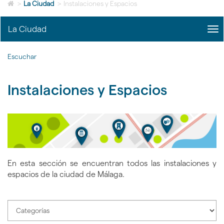
Icono
idioma
>
La Ciudad
>
Instalaciones y Espacios
de
Home
La Ciudad
me
para
title
ir
Me
a
Escuchar
La
la
Ciu
página
|
de
Instalaciones y Espacios
nav
inicio
La
Ciu
En esta sección se encuentran todos las instalaciones y
espacios de la ciudad de Málaga.
Seleccione
categoría
de