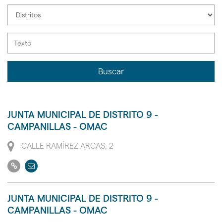
la
Seleccione
instalación
distrito
de
la
instalación
Buscar
JUNTA MUNICIPAL DE DISTRITO 9 -
CAMPANILLAS - OMAC
Dirección
CALLE RAMÍREZ ARCAS, 2
Ir
Enviar
a
email
su
JUNTA MUNICIPAL DE DISTRITO 9 -
web
CAMPANILLAS - OMAC