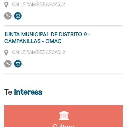
Dirección
CALLE RAMÍREZ ARCAS, 2
Ir
Enviar
a
email
su
JUNTA MUNICIPAL DE DISTRITO 9 -
web
CAMPANILLAS - OMAC
Dirección
CALLE RAMÍREZ ARCAS, 2
Ir
Enviar
a
email
su
web
Te
Interesa
Cultura