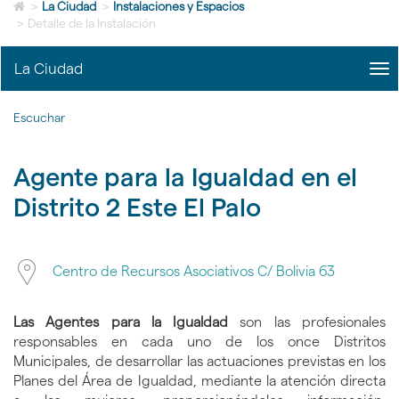
Icono
idioma
>
La Ciudad
>
Instalaciones y Espacios
de
>
Detalle de la Instalación
Home
para
La Ciudad
me
ir
title
a
Me
la
Escuchar
La
página
Ciu
de
|
inicio
Agente para la Igualdad en el
nav
La
Distrito 2 Este El Palo
Ciu
Pie de imagen
Centro de Recursos Asociativos C/ Bolivia 63
Las Agentes para la Igualdad
son las profesionales
responsables en cada uno de los once Distritos
Municipales, de desarrollar las actuaciones previstas en los
Planes del Área de Igualdad, mediante la atención directa