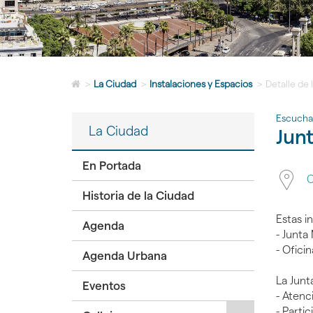
Icono
>
La Ciudad
>
Instalaciones y Espacios
>
Detalle de 
de
Home
Escucha
para
La Ciudad
Junt
ir
a
la
En Portada
página
C
de
Historia de la Ciudad
inicio
Estas i
Agenda
- Junta 
- Ofici
Agenda Urbana
La Junt
Eventos
- Atenc
- Parti