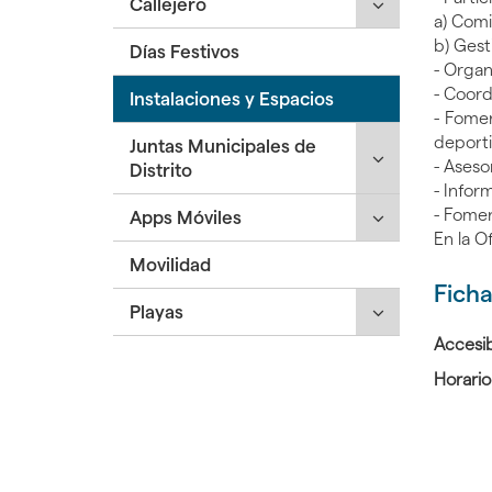
Click
Callejero
a) Comi
para
b) Gest
Días Festivos
desplegar/ple
- Organ
secciones
- Coord
Instalaciones y Espacios
hijas:
- Fomen
'Callejero
deporti
Click
Juntas Municipales de
'
- Aseso
para
Distrito
- Infor
desplegar/ple
- Fomen
Click
Apps Móviles
secciones
En la O
para
hijas:
Movilidad
desplegar/ple
'Juntas
secciones
Municipales
Ficha
Click
Playas
hijas:
de
para
'Apps
Distrito'
Accesib
desplegar/ple
Móviles'
Horario
secciones
hijas:
'Playas'