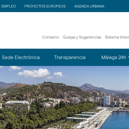
EMPLEO
PROYECTOS EUROPEOS
AGENDA URBANA
Contacto
Quejas y Sugerencias
Sistema Inte
?
Sede Electrónica
Transparencia
Málaga 24h
le.subsections???
matter.header.toggle.subsections???
k