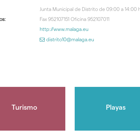
Junta Municipal de Distrito de 09:00 a 14:00 
os:
Fax 952107151
Oficina 952107011
http://www.malaga.eu
distrito10@malaga.eu
Turismo
Playas