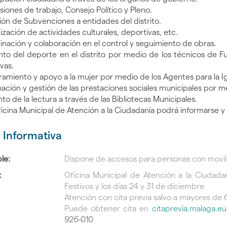
siones de trabajo, Consejo Político y Pleno.
ión de Subvenciones a entidades del distrito.
gar
ización de actividades culturales, deportivas, etc.
inación y colaboración en el control y seguimiento de obras.
to del deporte en el distrito por medio de los técnicos de 
vas.
ramiento y apoyo a la mujer por medio de los Agentes para la Ig
mación y gestión de las prestaciones sociales municipales por me
gar
to de la lectura a través de las Bibliotecas Municipales.
ficina Municipal de Atención a la Ciudadanía podrá informarse y
gar
 Informativa
le:
Dispone de accesos para personas con movil
gar
:
Oficina Municipal de Atención a la Ciudada
Festivos y los días 24 y 31 de diciembre
Atención con cita previa salvo a mayores de 6
Puede obtener cita en
citaprevia.malaga.eu
926-010