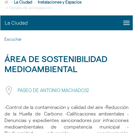
Icono
idioma
>
La Ciudad
>
Instalaciones y Espacios
de
>
Detalle de la Instalación
Home
para
La Ciudad
me
ir
title
a
Me
la
Escuchar
La
página
Ciu
de
|
inicio
ÁREA DE SOSTENIBILIDAD
nav
La
MEDIOAMBIENTAL
Ciu
Pie de imagen
PASEO DE ANTONIO MACHADO,12
-Control de la contaminación y calidad del aire -Reducción
de la Huella de Carbono -Calificaciones ambientales -
Denuncias y expedientes sancionadores por infracciones
medioambientales de competencia municipal -