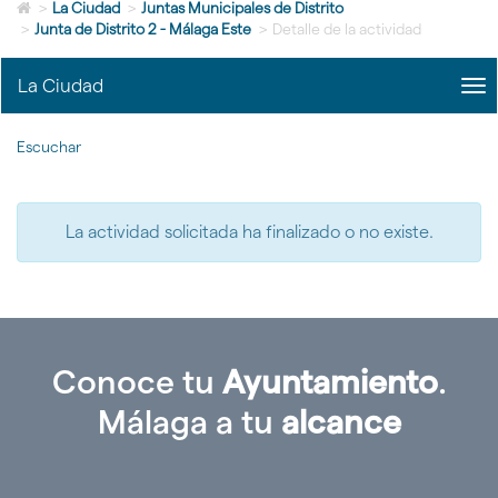
Icono
idioma
>
La Ciudad
>
Juntas Municipales de Distrito
de
>
Junta de Distrito 2 - Málaga Este
>
Detalle de la actividad
Home
para
La Ciudad
me
ir
title
a
Me
la
Escuchar
La
página
Ciu
de
|
inicio
nav
La actividad solicitada ha finalizado o no existe.
La
Ciu
Conoce tu
Ayuntamiento
.
Málaga a tu
alcance